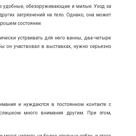
ие удобные, обезоруживающие и милые. Уход за
других загрязнений на тело. Однако, она может
орошем состоянии.
ически устраивать для него ванны, два-четыре
обы он участвовал в выставках, нужно серьезно
имания и нуждаются в постоянном контакте с
 слишком много внимания другим. При этом,
 могут напасть на более крупных собак, и этого