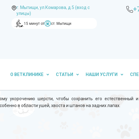
г. Мытищи, ул.Комарова, д.5 (вход с
+
улицы)
15 минут от
ст. Мытищи
О ВЕТКЛИНИКЕ
СТАТЬИ
НАШИ УСЛУГИ
СП
му укорочению шерсти, чтобы сохранить его естественный и
бенно в области ушей, хвоста и штанов на задних лапах.