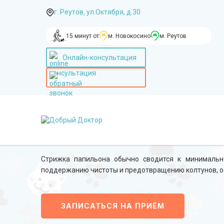
г. Реутов, ул.Октября, д.30
15 минут от
м. Новокосино
м. Реутов
Онлайн-консультация
Груминг папильона
Стрижка папильона обычно сводится к минимально
поддержанию чистоты и предотвращению колтунов, осо
ЗАПИСАТЬСЯ НА ПРИЁМ