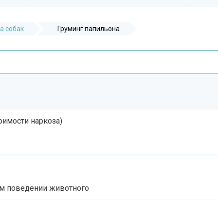
а собак
Груминг папильона
тоимости наркоза)
ом поведении животного