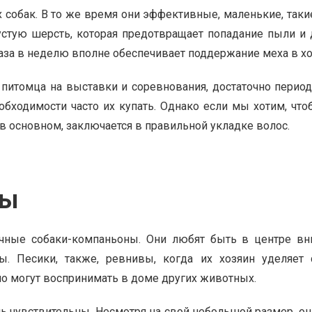
х собак. В то же время они эффективные, маленькие, так
густую шерсть, которая предотвращает попадание пыли и 
 раза в неделю вполне обеспечивает поддержание меха в х
питомца на выставки и соревнования, достаточно период
еобходимости часто их купать. Однако если мы хотим, чт
 в основном, заключается в правильной укладке волос.
ды
чные собаки-компаньоны. Они любят быть в центре вн
ы. Песики, также, ревнивы, когда их хозяин уделяет
но могут воспринимать в доме других животных.
ь чувствительны. Несмотря на свой небольшой размер, они