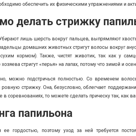
еобходимо обеспечить их физическими упражнениями и акт
имо делать стрижку папи
 Убирают лишь шерсть вокруг пальцев, выпрямляют хвост
владельцы домашних животных стригут волосы вокруг ану
 сухим кормом). Также, чистят животик, так как у са
хозяева стригут «перья» на лапах, потому что зимой и ос
но, можно подстричься полностью. Со временем волос
ровную стрижку. Она, безусловно, облегчает поддержание
е в соревнованиях, то можете сделать прическу так, как ва
нга папильона
 ее гордостью, поэтому уход за ней требуется пост