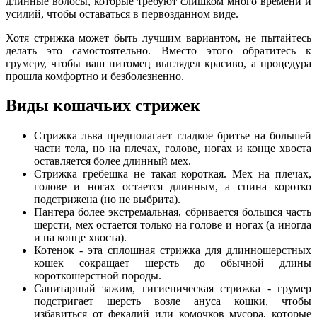
длинные волосы, которые требуют слишком много времени и
усилий, чтобы оставаться в первозданном виде.
Хотя стрижка может быть лучшим вариантом, не пытайтесь
делать это самостоятельно. Вместо этого обратитесь к
грумеру, чтобы ваш питомец выглядел красиво, а процедура
прошла комфортно и безболезненно.
Виды кошачьих стрижек
Стрижка льва предполагает гладкое бритье на большей
части тела, но на плечах, голове, ногах и конце хвоста
оставляется более длинный мех.
Стрижка гребешка не такая короткая. Мех на плечах,
голове и ногах остается длинным, а спина коротко
подстрижена (но не выбрита).
Пантера более экстремальная, сбривается большся часть
шерсти, мех остается только на голове и ногах (а иногда
и на конце хвоста).
Котенок - эта сплошная стрижка для длинношерстных
кошек сокращает шерсть до обычной длины
короткошерстной породы.
Санитарный зажим, гигиеническая стрижка - грумер
подстригает шерсть возле ануса кошки, чтобы
избавиться от фекалий или комочков мусора, которые