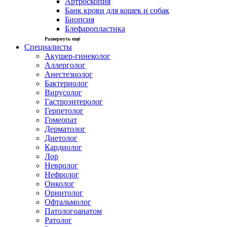
Артроскопия
Банк крови для кошек и собак
Биопсия
Блефаропластика
Развернуть ещё
Специалисты
Акушер-гинеколог
Аллерголог
Анестезиолог
Бактериолог
Вирусолог
Гастроэнтеролог
Герпетолог
Гомеопат
Дерматолог
Диетолог
Кардиолог
Лор
Невролог
Нефролог
Онколог
Орнитолог
Офтальмолог
Патологоанатом
Ратолог