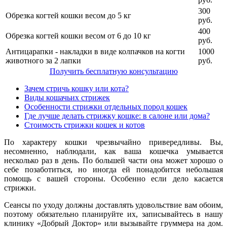
300
Обрезка когтей кошки весом до 5 кг
руб.
400
Обрезка когтей кошки весом от 6 до 10 кг
руб.
Антицарапки - накладки в виде колпачков на когти
1000
животного за 2 лапки
руб.
Получить бесплатную консультацию
Зачем стричь кошку или кота?
Виды кошачьих стрижек
Особенности стрижки отдельных пород кошек
Где лучше делать стрижку кошке: в салоне или дома?
Стоимость стрижки кошек и котов
По характеру кошки чрезвычайно привередливы. Вы,
несомненно, наблюдали, как ваша кошечка умывается
несколько раз в день. По большей части она может хорошо о
себе позаботиться, но иногда ей понадобится небольшая
помощь с вашей стороны. Особенно если дело касается
стрижки.
Сеансы по уходу должны доставлять удовольствие вам обоим,
поэтому обязательно планируйте их, записывайтесь в нашу
клинику «Добрый Доктор» или вызывайте груммера на дом.