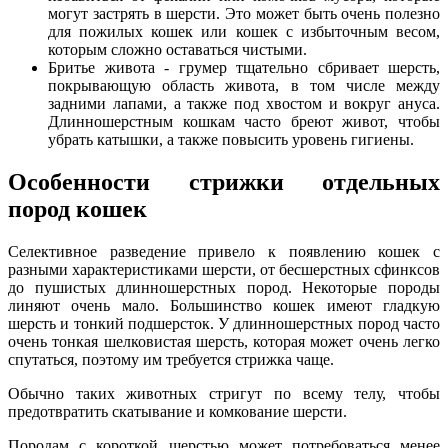
могут застрять в шерсти. Это может быть очень полезно
для пожилых кошек или кошек с избыточным весом,
которым сложно оставаться чистыми.
Бритье живота - грумер тщательно сбривает шерсть,
покрывающую область живота, в том числе между
задними лапами, а также под хвостом и вокруг ануса.
Длинношерстным кошкам часто бреют живот, чтобы
убрать катышки, а также повысить уровень гигиены.
Особенности стрижки отдельных
пород кошек
Селективное разведение привело к появлению кошек с
разными характеристиками шерсти, от бесшерстных сфинксов
до пушистых длинношерстных пород. Некоторые породы
линяют очень мало. Большинство кошек имеют гладкую
шерсть и тонкий подшерсток. У длинношерстных пород часто
очень тонкая шелковистая шерсть, которая может очень легко
спутаться, поэтому им требуется стрижка чаще.
Обычно таких животных стригут по всему телу, чтобы
предотвратить скатывание и комкование шерсти.
Породам с короткой шерстью может потребоваться менее