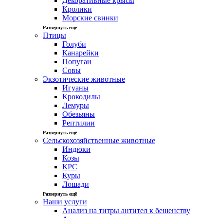
Декоративные крысы
Кролики
Морские свинки
Развернуть ещё
Птицы
Голуби
Канарейки
Попугаи
Совы
Экзотические животные
Игуаны
Крокодилы
Лемуры
Обезьяны
Рептилии
Развернуть ещё
Сельскохозяйственные животные
Индюки
Козы
КРС
Куры
Лошади
Развернуть ещё
Наши услуги
Анализ на титры антител к бешенству