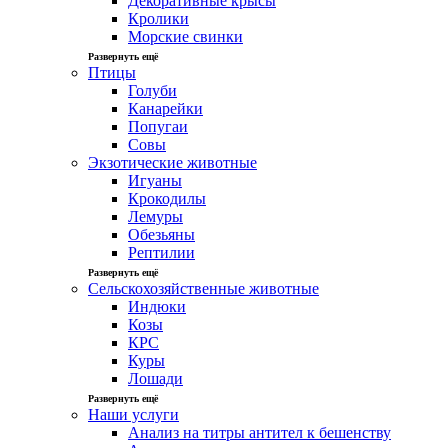
Декоративные крысы
Кролики
Морские свинки
Развернуть ещё
Птицы
Голуби
Канарейки
Попугаи
Совы
Экзотические животные
Игуаны
Крокодилы
Лемуры
Обезьяны
Рептилии
Развернуть ещё
Сельскохозяйственные животные
Индюки
Козы
КРС
Куры
Лошади
Развернуть ещё
Наши услуги
Анализ на титры антител к бешенству