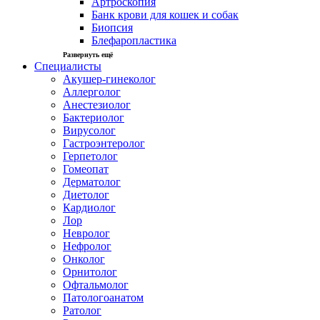
Артроскопия
Банк крови для кошек и собак
Биопсия
Блефаропластика
Развернуть ещё
Специалисты
Акушер-гинеколог
Аллерголог
Анестезиолог
Бактериолог
Вирусолог
Гастроэнтеролог
Герпетолог
Гомеопат
Дерматолог
Диетолог
Кардиолог
Лор
Невролог
Нефролог
Онколог
Орнитолог
Офтальмолог
Патологоанатом
Ратолог