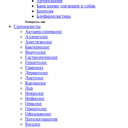
Артроскопия
Банк крови для кошек и собак
Биопсия
Блефаропластика
Развернуть ещё
Специалисты
Акушер-гинеколог
Аллерголог
Анестезиолог
Бактериолог
Вирусолог
Гастроэнтеролог
Герпетолог
Гомеопат
Дерматолог
Диетолог
Кардиолог
Лор
Невролог
Нефролог
Онколог
Орнитолог
Офтальмолог
Патологоанатом
Ратолог