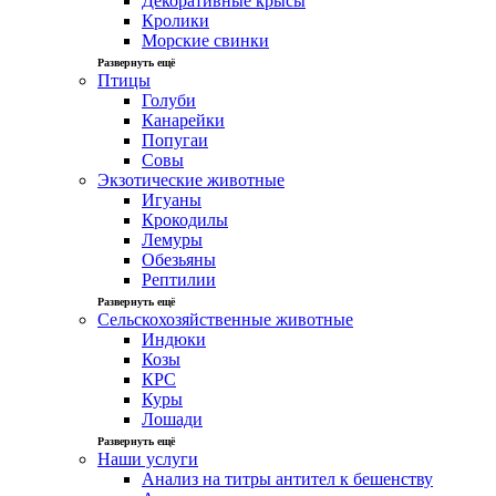
Декоративные крысы
Кролики
Морские свинки
Развернуть ещё
Птицы
Голуби
Канарейки
Попугаи
Совы
Экзотические животные
Игуаны
Крокодилы
Лемуры
Обезьяны
Рептилии
Развернуть ещё
Сельскохозяйственные животные
Индюки
Козы
КРС
Куры
Лошади
Развернуть ещё
Наши услуги
Анализ на титры антител к бешенству