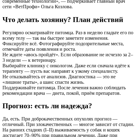
современные технологии», — подчеркивает главный врач
сети «ВетПрофи» Ольга Козлова.
Что делать хозяину? План действий
Регулярно осматривайте питомца. Раз в неделю гладьте его по
всему телу — так вы быстрее заметите изменения.
Фиксируйте всё. Фотографируйте подозрительные места,
отмечайте даты появления и роста.
Не ждите «авось пройдёт». Если образование не исчезло за 2–
3 недели — к ветеринару.
Выбирайте клинику с онкологом. Даже если сначала идёте к
терапевту — пусть вас направят к узкому специалисту.
Не отказывайтесь от анализов. Диагностика — это не
«лишние траты», а шанс спасти жизнь.
Поддерживайте питомца. После лечения важно соблюдать
рекомендации врача — диета, покой, приём препаратов.
Прогноз: есть ли надежда?
Да, есть. При доброкачественных опухолях прогноз —
отличный. При злокачественных — многое зависит от стадии.
На ранних стадиях (I–II) выживаемость у собак и кошек
достигает 70–90% при правильном лечении. Даже при