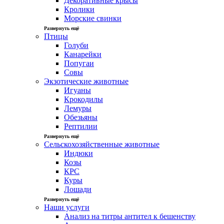
Декоративные крысы
Кролики
Морские свинки
Развернуть ещё
Птицы
Голуби
Канарейки
Попугаи
Совы
Экзотические животные
Игуаны
Крокодилы
Лемуры
Обезьяны
Рептилии
Развернуть ещё
Сельскохозяйственные животные
Индюки
Козы
КРС
Куры
Лошади
Развернуть ещё
Наши услуги
Анализ на титры антител к бешенству