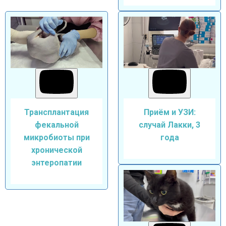
Трансплантация
Приём и УЗИ:
фекальной
случай Лакки, 3
микробиоты при
года
хронической
энтеропатии