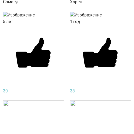
Самоед
Хорёк
5
лет
1
год
30
38