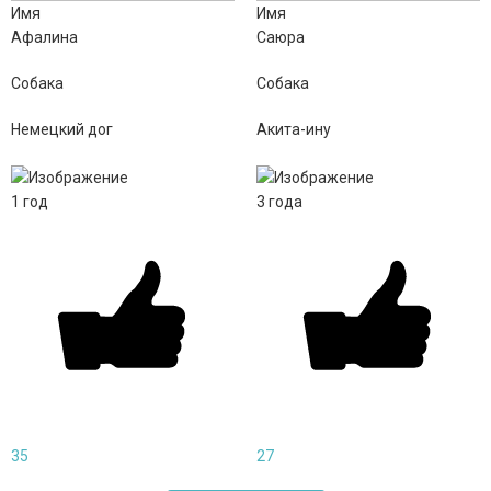
Имя
Имя
Афалина
Саюра
Собака
Собака
Немецкий дог
Акита-ину
1
год
3
года
35
27