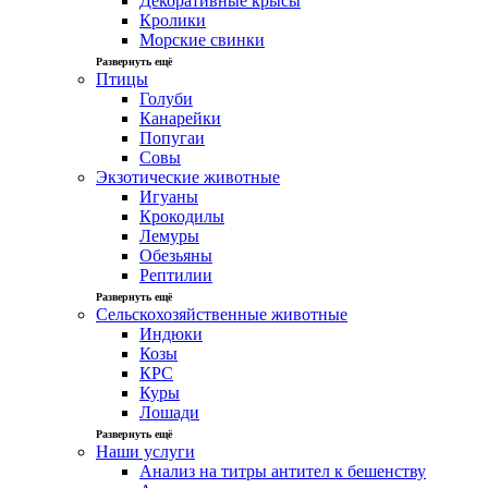
Декоративные крысы
Кролики
Морские свинки
Развернуть ещё
Птицы
Голуби
Канарейки
Попугаи
Совы
Экзотические животные
Игуаны
Крокодилы
Лемуры
Обезьяны
Рептилии
Развернуть ещё
Сельскохозяйственные животные
Индюки
Козы
КРС
Куры
Лошади
Развернуть ещё
Наши услуги
Анализ на титры антител к бешенству