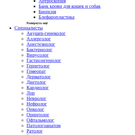
Артроскопия
Банк крови для кошек и собак
Биопсия
Блефаропластика
Развернуть ещё
Специалисты
Акушер-гинеколог
Аллерголог
Анестезиолог
Бактериолог
Вирусолог
Гастроэнтеролог
Герпетолог
Гомеопат
Дерматолог
Диетолог
Кардиолог
Лор
Невролог
Нефролог
Онколог
Орнитолог
Офтальмолог
Патологоанатом
Ратолог