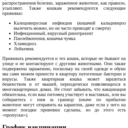
распространения болезни, зараженное животное, как правило,
усыпляют. Также кошкам рекомендуются следующие
прививки:
Калицивирусная инфекция (кошачий кальцивироз
вылечить можно, но он часто приводят к смерти)
Инфекционный, вирусный ринотрахеит
Панлейкопения, кошачья чумка
Хламидиоз.
Лейкемия.
Прививать рекомендуется и тех кошек, которые не бывают на
улице и не контактируют с другими животными. Они также
подвержены заражению, поскольку на своей одежде и обуви
мы сами можем принести в квартиру патогенные бактерии и
вирусы. Также квартирная кошка может заразиться
бешенством и от мышей, периодически появляющихся в
многоквартирных домах. Не стоит забывать, что вакцинация
обязательна, если ваш питомец участвует в выставках, или вы
собираетесь с ним за границу (иначе по прибытии
животное
могут отправить на карантин, даже если у него на
момент поездки прививки сделаны, но до этого есть
«пропуски»).
График вакцинации