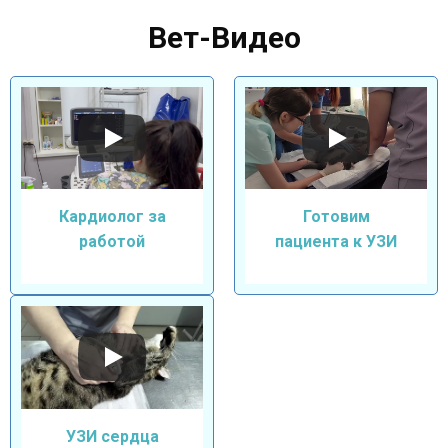
Вет-Видео
Кардиолог за
Готовим
работой
пациента к УЗИ
УЗИ сердца